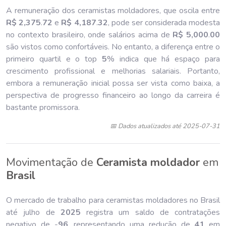
A remuneração dos ceramistas moldadores, que oscila entre
R$ 2,375
.
72
e
R$ 4,187
.
32
, pode ser considerada modesta
no contexto brasileiro, onde salários acima de
R$ 5,000
.
00
são vistos como confortáveis. No entanto, a diferença entre o
primeiro quartil e o top
5
% indica que há espaço para
crescimento profissional e melhorias salariais. Portanto,
embora a remuneração inicial possa ser vista como baixa, a
perspectiva de progresso financeiro ao longo da carreira é
bastante promissora.
📅 Dados atualizados até 2025-07-31
Movimentação de
Ceramista moldador
em
Brasil
O mercado de trabalho para ceramistas moldadores no Brasil
até julho de
202
5
registra um saldo de contratações
negativo de -
96
, representando uma redução de
41
em