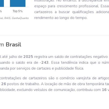
insatisfação. No entanto, a discrepância en
espaço para crescimento profissional. Ess
cartazeiros a buscar qualificações adici
rendimento ao longo do tempo.
ial, RAIS, GanhaQuanto
em
Brasil
l até julho de
202
5
registra um saldo de contratações negativo 
uando o saldo era de -
243
. Essa tendência indica que o nú
nda por serviços de cartazes e publicidade física.
ontratações de cartazeiros são o comércio varejista de artig
u
26
postos de trabalho. A locação de mão de obra temporária 
licidade, excluindo veículos de comunicação, contribuiu com
16
v