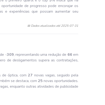
tre o primeiro quartil e o top
5
% indica que há
a oportunidade de progresso pode encorajar os
onais e experiências que possam aumentar seu
📅 Dados atualizados até 2025-07-31
de -
309
, representando uma redução de
66
em
mero de desligamentos supera as contratações,
os de óptica, com
27
novas vagas, seguido pela
também se destaca, com
25
novas oportunidades.
agas, enquanto outras atividades de publicidade