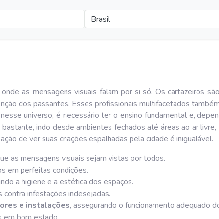
Brasil
de as mensagens visuais falam por si só. Os cartazeiros são os
tenção dos passantes. Esses profissionais multifacetados também
r nesse universo, é necessário ter o ensino fundamental e, depe
bastante, indo desde ambientes fechados até áreas ao ar livre, 
ação de ver suas criações espalhadas pela cidade é inigualável.
que as mensagens visuais sejam vistas por todos.
s em perfeitas condições.
tindo a higiene e a estética dos espaços.
 contra infestações indesejadas.
ores e instalações
, assegurando o funcionamento adequado d
s em bom estado.