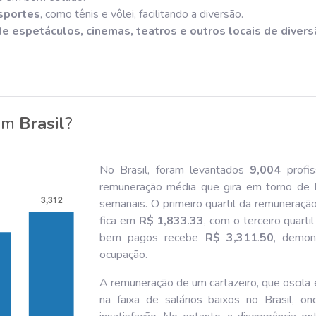
sportes
, como tênis e vôlei, facilitando a diversão.
espetáculos, cinemas, teatros e outros locais de divers
em
Brasil
?
No Brasil, foram levantados
9,004
profis
remuneração média que gira em torno de
semanais. O primeiro quartil da remuneraçã
fica em
R$ 1,833
.
33
, com o terceiro quart
bem pagos recebe
R$ 3,311
.
50
, demon
ocupação.
A remuneração de um cartazeiro, que oscila
na faixa de salários baixos no Brasil, 