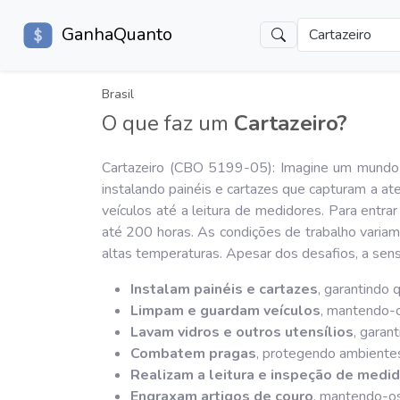
GanhaQuanto
Cartazeiro
Brasil
O que faz um
Cartazeiro?
Cartazeiro (CBO 5199-05): Imagine um mundo on
instalando painéis e cartazes que capturam a a
veículos até a leitura de medidores. Para entra
até 200 horas. As condições de trabalho variam 
altas temperaturas. Apesar dos desafios, a sens
Instalam painéis e cartazes
, garantindo 
Limpam e guardam veículos
, mantendo-o
Lavam vidros e outros utensílios
, garan
Combatem pragas
, protegendo ambientes
Realizam a leitura e inspeção de medid
Engraxam artigos de couro
, mantendo-o