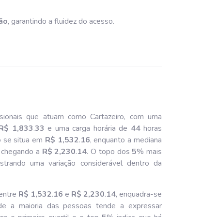
ão
, garantindo a fluidez do acesso.
sionais que atuam como Cartazeiro, com uma
R$ 1,833
.
33
e uma carga horária de
44
horas
o se situa em
R$ 1,532
.
16
, enquanto a mediana
il chegando a
R$ 2,230
.
14
. O topo dos
5
% mais
strando uma variação considerável dentro da
 entre
R$ 1,532
.
16
e
R$ 2,230
.
14
, enquadra-se
onde a maioria das pessoas tende a expressar