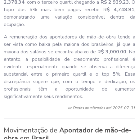
2,378
.
34
, com o terceiro quartil chegando a
R$ 2,939
.
23
. O
topo dos
5
% mais bem pagos recebe
R$ 4,748
.
91
,
demonstrando uma variação considerável dentro da
ocupação.
A remuneração dos apontadores de mão-de-obra tende a
ser vista como baixa pela maioria dos brasileiros, já que a
maioria dos salários se encontra abaixo de
R$ 3,000
.
00
. No
entanto, a possibilidade de crescimento profissional é
evidente, especialmente quando se observa a diferença
substancial entre o primeiro quartil e o top
5
%. Essa
discrepância sugere que, com o tempo e dedicação, os
profissionais têm a oportunidade de aumentar
significativamente seus rendimentos.
📅 Dados atualizados até 2025-07-31
Movimentação de
Apontador de mão-de-
obra
em
Brasil