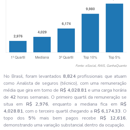
Fonte: eSocial, RAIS, GanhaQuanto
No Brasil, foram levantados
8,824
profissionais que atuam
como Analista de seguros (técnico), com uma remuneração
média que gira em torno de
R$ 4,028
.
81
e uma carga horária
de
42
horas semanais. O primeiro quartil da remuneração se
situa em
R$ 2,976
, enquanto a mediana fica em
R$
4,028
.
81
, com o terceiro quartil chegando a
R$ 6,174
.
33
. O
topo dos
5
% mais bem pagos recebe
R$ 12,616
,
demonstrando uma variação substancial dentro da ocupação.