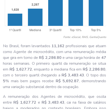
Fonte: eSocial, RAIS, GanhaQuanto
No Brasil, foram levantados
11,162
profissionais que atuam
como Agente de microcrédito, com uma remuneração média
que gira em torno de
R$ 2,286
.
80
e uma carga horária de
47
horas semanais. O primeiro quartil da remuneração se situa
em
R$ 1,627
.
72
, enquanto a mediana fica em
R$ 2,286
.
80
,
com o terceiro quartil chegando a
R$ 3,483
.
43
. O topo dos
5
% mais bem pagos recebe
R$ 5,692
.
87
, demonstrando
uma variação substancial dentro da ocupação.
A remuneração dos Agentes de microcrédito, que oscila
entre
R$ 1,627
.
72
e
R$ 3,483
.
43
, cai na faixa de salários
baixos a moderados no contexto brasileiro. Embora isso